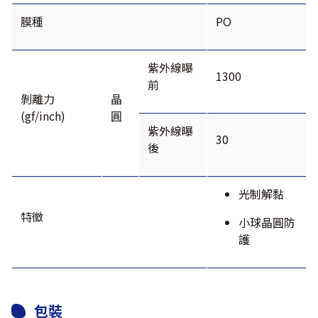
膜種
PO
紫外線曝
1300
前
剝離力
晶
(gf/inch)
圓
紫外線曝
30
後
光制解黏
特徵
小球晶圓防
護
包裝