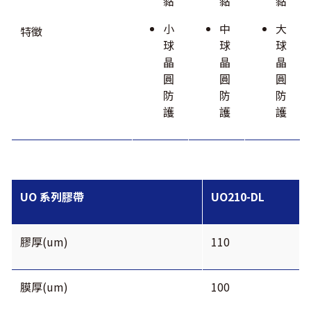
黏
黏
黏
小
中
大
特徵
球
球
球
晶
晶
晶
圓
圓
圓
防
防
防
護
護
護
UO 系列膠帶
UO210-DL
膠厚(um)
110
膜厚(um)
100