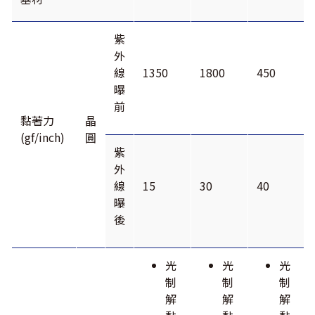
紫
外
線
1350
1800
450
曝
前
黏著力
晶
(gf/inch)
圓
紫
外
線
15
30
40
曝
後
光
光
光
制
制
制
解
解
解