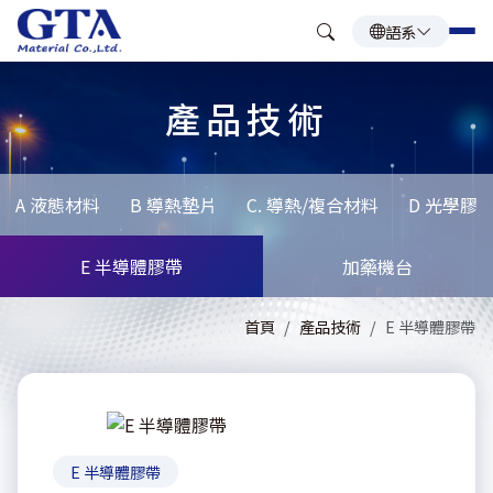
語系
產品技術
A 液態材料
B 導熱墊片
C. 導熱/複合材料
D 光學膠
E 半導體膠帶
加藥機台
首頁
產品技術
E 半導體膠帶
E 半導體膠帶