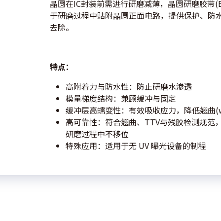
晶圆在IC封装前需进行研磨减薄，晶圆研磨胶带(Back Gri
于研磨过程中贴附晶圆正面电路，提供保护、防
去除。
特点：
高附着力与防水性：防止研磨水渗透
模量梯度结构：兼顾缓冲与固定
缓冲层高蠕变性：有效吸收应力，降低翘曲(wa
高可靠性：符合翘曲、TTV与残胶检测规范
研磨过程中不移位
特殊应用：适用于无 UV 曝光设备的制程