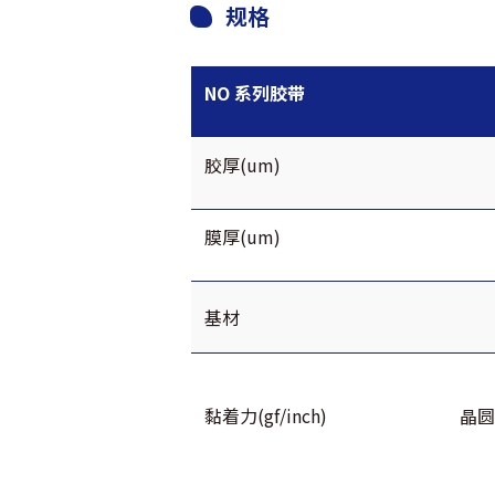
规格
NO 系列胶带
胶厚(um)
膜厚(um)
基材
黏着力(gf/inch)
晶圆