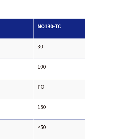
NO130-TC
30
100
PO
150
<50