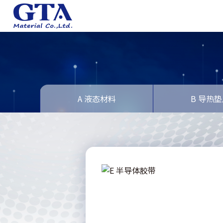
A 液态材料
B 导热