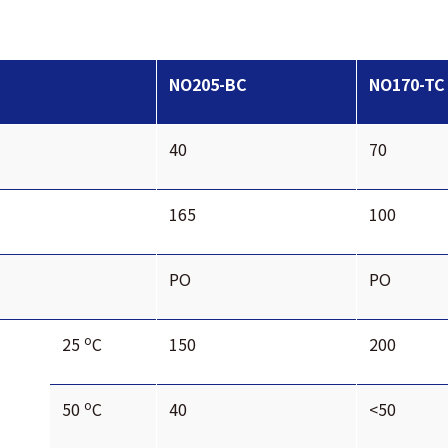
NO205-BC
NO170-TC
40
70
165
100
PO
PO
o
25
C
150
200
o
50
C
40
<50