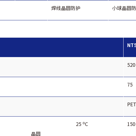
焊线晶圆防护
小球晶圆
NT5
520
75
PE
o
25
C
150
晶圆