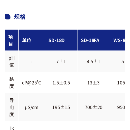
规格
项
单位
SD-18D
SD-18FA
WS-80
目
pH
-
7±1
4.5±1
5±
值
黏
cP@25˚C
1.5±0.5
13±3
105±
度
导
电
μS/cm
195±15
700±20
950±
度
比