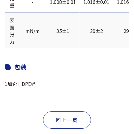
-
1.008±0.01
1.016±0.01
1.016±
重
表
面
mN/m
35±1
29±2
29±
张
力
包装
1加仑 HDPE桶
回上一页